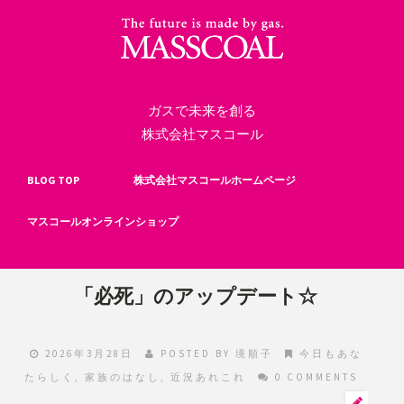
ガスで未来を創る
株式会社マスコール
BLOG TOP
株式会社マスコールホームページ
マスコールオンラインショップ
「必死」のアップデート☆
2026年3月28日
POSTED BY
境順子
今日もあな
たらしく
,
家族のはなし
,
近況あれこれ
0 COMMENTS