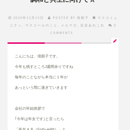
2024年12月15日
POSTED BY
境順子
マスコミュ
ニティ
,
マスコールのこと
,
メルマガ
,
近況あれこれ
0
COMMENTS
こんにちは、境順子です。
今年も残すところ2週間余りですね
毎年のことながら本当に１年が
あっという間に過ぎていきます
会社の年始挨拶で
｢今年は年女です｣と言ったら
「年女４８（Forty-eight）」と