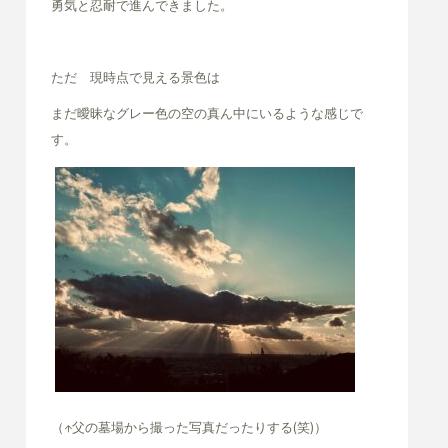
勇気と忍耐で進んできました。
ただ 現時点で見える景色は
まだ曖昧なグレー色の空の真ん中に
いるような感じで
す。
（↑父の墓場から撮った写真だったりする(笑)）