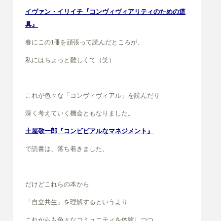
イヴァン・イリイチ『コンヴィヴィアリティのための道
具』
春にこの1冊を頑張って読んだところが、
私にはちょっと難しくて（笑）
これが色々な「コンヴィヴィアル」を
読んだり
深く考えていく機会ともなりました。
土屋敬一郎『コンビビアルなマネジメント』
で読書は、落ち着きました。
だけどこれらの本から
「自立共生」を
理解するというより
これからも
色々なコミュニティを体験しつつ