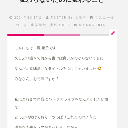
2024年2月17日
POSTED BY
境順子
マスコール
のこと
,
事業継続
,
実践！WLB
0 COMMENTS
こんにちは、境 順子です。
久しぶり過ぎて何から書けば良いかわからないくせに
なんだか意味深げなタイトルをつけちゃいました
みなさん、お元気ですか？
私はこれまで同様に ワークとライフをなんとかしたい旅
を
どっぷり続けており やっぱりこれまでのように
濃厚な人生ドラマがあったりしながら