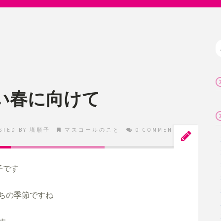
しい春に向けて
STED BY
境順子
マスコールのこと
0 COMMENTS
です

ちの季節ですね
