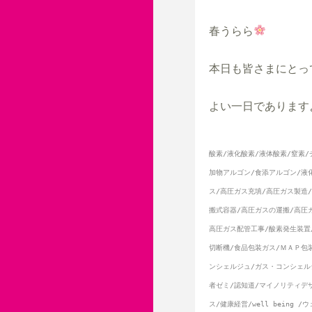
春うらら
本日も皆さまにとって
よい一日でありますよ
酸素/液化酸素/液体酸素/窒素/
加物アルゴン/食添アルゴン/液
ス/高圧ガス充填/高圧ガス製造
搬式容器/高圧ガスの運搬/高圧
高圧ガス配管工事/酸素発生装置/
切断機/食品包装ガス/ＭＡＰ包
ンシェルジュ/ガス・コンシェル
者ゼミ/認知道/マイノリティデ
ス/健康経営/well bein