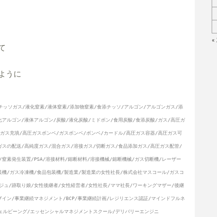
«


うに

チッソガス/液化窒素/液体窒素/添加物窒素/食添チッソ/アルゴン/アルゴンガス/添
化アルゴン/液体アルゴン/炭酸/液化炭酸/ミドボン/食用炭酸/食添炭酸/ガス/高圧ガ
/ガス充填/高圧ガスボンベ/ガスボンベ/ボンベ/カードル/高圧ガス容器/高圧ガス可
ガスの配送/高純度ガス/混合ガス/溶接ガス/切断ガス/食品添加ガス/高圧ガス配管/
窒素発生装置/PSA/溶接材料/鎔断材料/溶接機械/鎔断機械/ガス切断機/レーザー
装機/ガス冷凍機/食品包装機/製造業/製造業の女性社長/株式会社マスコール/ガスコ
ジュ/跡取り娘/女性後継者/女性経営者/女性社長/ママ社長/ワーキングマザー/後継
ザイン/事業継続マネジメント/BCP/事業継続計画/レジリエンス認証/マインドフルネ
g /ウェルビーング/エッセンシャルマネジメントスクール/デリバリーエンジニ