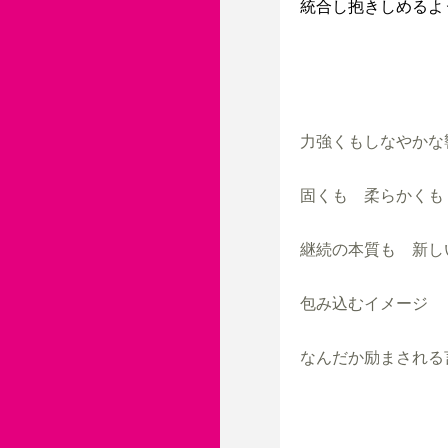
統合し抱きしめるよ
力強くもしなやかな
固くも　柔らかくも

継続の本質も　新し
包み込むイメージ

なんだか励まされる