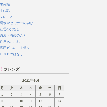
未分類
本の話
父のこと
研修やセミナーの学び
経営のはなし
講演・講義のこと
近況あれこれ
高圧ガスの自主保安
ＢＣＰのはなし
カレンダー
2021年3月
月
火
水
木
金
土
日
1
2
3
4
5
6
7
8
9
10
11
12
13
14