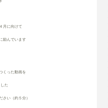


月に向けて 

に励んでいます

つくった動画を

した

ださい（約５分）
