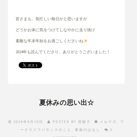
皆さまも、気忙しい毎日かと思いますが
どうかお体に気をつけてしなやかに走り抜け
素敵な年末年始をお過ごしくださいね
2024年も読んでくださり、ありがとうございました！
夏休みの思い出☆
2024年9月10日
POSTED BY
境順子
メルマガ
,
ワ
ークライフバランスのこと
,
家族のはなし
0