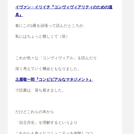
イヴァン・イリイチ『コンヴィヴィアリティのための道
具』
春にこの1冊を頑張って読んだところが、
私にはちょっと難しくて（笑）
これが色々な「コンヴィヴィアル」を
読んだり
深く考えていく機会ともなりました。
土屋敬一郎『コンビビアルなマネジメント』
で読書は、落ち着きました。
だけどこれらの本から
「自立共生」を
理解するというより
これからも
色々なコミュニティを体験しつつ