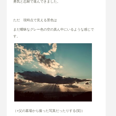
勇気と忍耐で進んできました。
ただ 現時点で見える景色は
まだ曖昧なグレー色の空の真ん中に
いるような感じで
す。
（↑父の墓場から撮った写真だったりする(笑)）