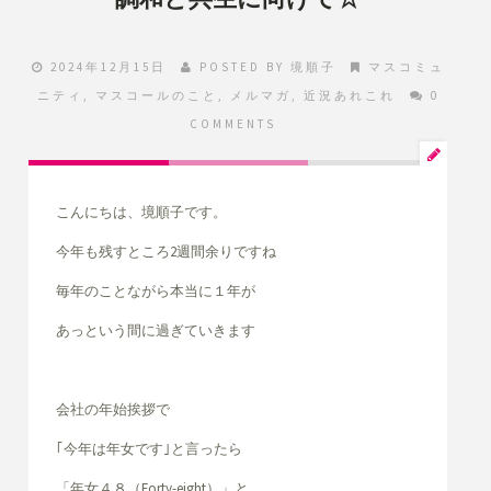
2024年12月15日
POSTED BY
境順子
マスコミュ
ニティ
,
マスコールのこと
,
メルマガ
,
近況あれこれ
0
COMMENTS
こんにちは、境順子です。
今年も残すところ2週間余りですね
毎年のことながら本当に１年が
あっという間に過ぎていきます
会社の年始挨拶で
｢今年は年女です｣と言ったら
「年女４８（Forty-eight）」と