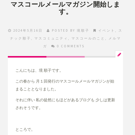
マスコールメールマガジン開始しま
す。
2024年5月16日
POSTED BY
境順子
イベント
,
ス
ナック順子
,
マスコミュニティ
,
マスコールのこと
,
メルマ
ガ
0 COMMENTS
こんにちは、境 順子です。
この春から 月１回発行のマスコールメールマガジンが始
まることとなりました。
それに伴い 私の徒然にもほどがあるブログも 少しは更新
されそうです。
ところで。