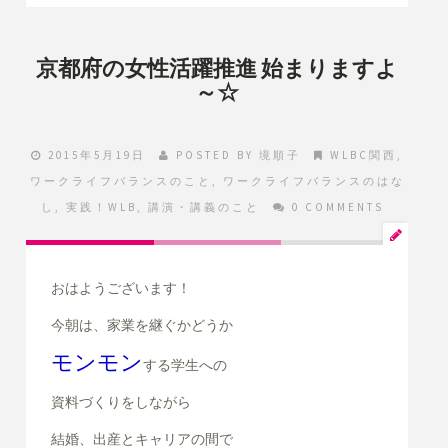
京都府の女性活躍推進 始まりますよ
～☆
2015年5月19日
POSTED BY
境順子
WLBC関西
,
ワークライフバランスのこと
,
ワークライフバランスのはな
し
,
実践！WLB
,
講演・講義のこと
0 COMMENTS
おはようございます！
今朝は、家業を継ぐかどうか
モンモン
する
学生への
資料づくりをしながら
結婚、出産とキャリアの間で