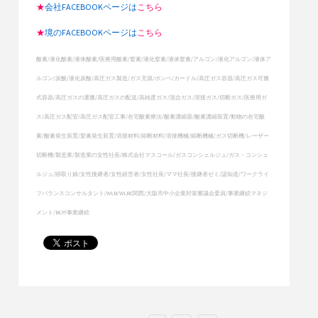
★
会社FACEBOOKページは
こちら
★
境のFACEBOOKページは
こちら
酸素/液化酸素/液体酸素/医療用酸素/窒素/液化窒素/液体窒素/アルゴン/液化アルゴン/液体ア
ルゴン/炭酸/液化炭酸/高圧ガス製造/ガス充填/ボンベ/カードル/高圧ガス容器/高圧ガス可搬
式容器/高圧ガスの運搬/高圧ガスの配送/高純度ガス/混合ガス/溶接ガス/切断ガス/医療用ガ
ス/高圧ガス配管/高圧ガス配管工事/在宅酸素療法/酸素濃縮器/酸素濃縮装置/動物の在宅酸
素/酸素発生装置/窒素発生装置/溶接材料/鎔断材料/溶接機械/鎔断機械/ガス切断機/レーザー
切断機/製造業/製造業の女性社長/株式会社マスコール/ガスコンシェルジュ/ガス・コンシェ
ルジュ/跡取り娘/女性後継者/女性経営者/女性社長/ママ社長/後継者ゼミ/認知道/ワークライ
フバランスコンサルタント/WLB/WLBC関西/大阪市中小企業対策審議会委員/事業継続マネジ
メント/BCP/事業継続