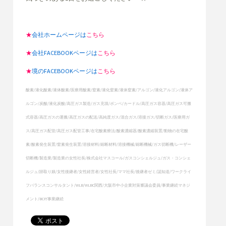
★
会社ホームページは
こちら
★
会社FACEBOOKページは
こちら
★
境のFACEBOOKページは
こちら
酸素/液化酸素/液体酸素/医療用酸素/窒素/液化窒素/液体窒素/アルゴン/液化アルゴン/液体ア
ルゴン/炭酸/液化炭酸/高圧ガス製造/ガス充填/ボンベ/カードル/高圧ガス容器/高圧ガス可搬
式容器/高圧ガスの運搬/高圧ガスの配送/高純度ガス/混合ガス/溶接ガス/切断ガス/医療用ガ
ス/高圧ガス配管/高圧ガス配管工事/在宅酸素療法/酸素濃縮器/酸素濃縮装置/動物の在宅酸
素/酸素発生装置/窒素発生装置/溶接材料/鎔断材料/溶接機械/鎔断機械/ガス切断機/レーザー
切断機/製造業/製造業の女性社長/株式会社マスコール/ガスコンシェルジュ/ガス・コンシェ
ルジュ/跡取り娘/女性後継者/女性経営者/女性社長/ママ社長/後継者ゼミ/認知道/ワークライ
フバランスコンサルタント/WLB/WLBC関西/大阪市中小企業対策審議会委員/事業継続マネジ
メント/BCP/事業継続