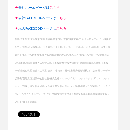
★
会社ホームページは
こちら
★
会社FACEBOOKページは
こちら
★
境のFACEBOOKページは
こちら
酸素/液化酸素/液体酸素/医療用酸素/窒素/液化窒素/液体窒素/アルゴン/液化アルゴン/液体ア
ルゴン/炭酸/液化炭酸/高圧ガス製造/ガス充填/ボンベ/カードル/高圧ガス容器/高圧ガス可搬
式容器/高圧ガスの運搬/高圧ガスの配送/高純度ガス/混合ガス/溶接ガス/切断ガス/医療用ガ
ス/高圧ガス配管/高圧ガス配管工事/在宅酸素療法/酸素濃縮器/酸素濃縮装置/動物の在宅酸
素/酸素発生装置/窒素発生装置/溶接材料/鎔断材料/溶接機械/鎔断機械/ガス切断機/レーザー
切断機/製造業/製造業の女性社長/株式会社マスコール/ガスコンシェルジュ/ガス・コンシェ
ルジュ/跡取り娘/女性後継者/女性経営者/女性社長/ママ社長/後継者ゼミ/認知道/ワークライ
フバランスコンサルタント/WLB/WLBC関西/大阪市中小企業対策審議会委員/事業継続マネジ
メント/BCP/事業継続