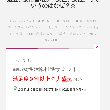
いうのはなぜ？☆
2015年6月5日
POSTED BY
境順子
WLBC関西
,
ワークライフバランスのこと
,
ワークライフバランスのはな
し
,
実践！WLB
,
経営のはなし
,
講演・講義のこと
0
COMMENTS
こんにちは。
女性活躍推進サミット
昨日の
満足度９割以上の大盛況
でした。