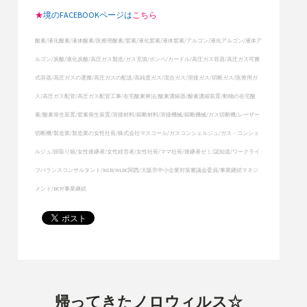
★
境のFACEBOOKページは
こちら
酸素/液化酸素/液体酸素/医療用酸素/窒素/液化窒素/液体窒素/アルゴン/液化アルゴン/液体ア
ルゴン/炭酸/液化炭酸/高圧ガス製造/ガス充填/ボンベ/カードル/高圧ガス容器/高圧ガス可搬
式容器/高圧ガスの運搬/高圧ガスの配送/高純度ガス/混合ガス/溶接ガス/切断ガス/医療用ガ
ス/高圧ガス配管/高圧ガス配管工事/在宅酸素療法/酸素濃縮器/酸素濃縮装置/動物の在宅酸
素/酸素発生装置/窒素発生装置/溶接材料/鎔断材料/溶接機械/鎔断機械/ガス切断機/レーザー
切断機/製造業/製造業の女性社長/株式会社マスコール/ガスコンシェルジュ/ガス・コンシェ
ルジュ/跡取り娘/女性後継者/女性経営者/女性社長/ママ社長/後継者ゼミ/認知道/ワークライ
フバランスコンサルタント/WLB/WLBC関西/大阪市中小企業対策審議会委員/事業継続マネジ
メント/BCP/事業継続
帰ってきたノロウィルス☆