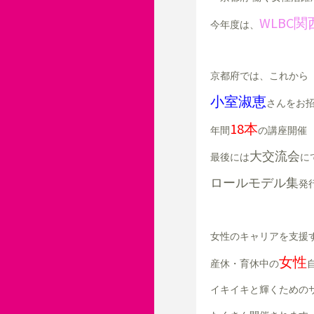
WLBC関
今年度は、
京都府では、これから
小室淑恵
さんをお
18本
年間
の講座開催
大交流会
最後には
に
ロールモデル集
発
女性のキャリアを支援
女性
産休・育休中の
イキイキと輝くための