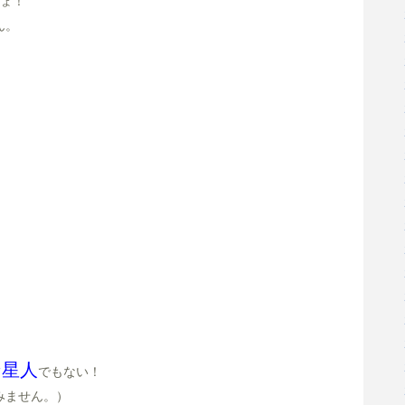
ょ！
ん。
ン星人
でもない！
みません。）