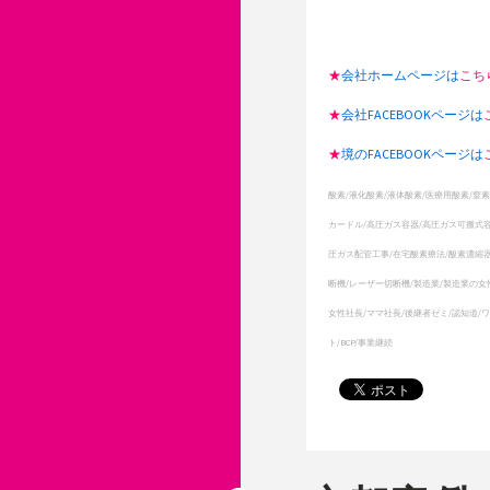
★
会社ホームページは
こち
★
会社FACEBOOKページは
★
境のFACEBOOKページは
酸素/液化酸素/液体酸素/医療用酸素/窒素
カードル/高圧ガス容器/高圧ガス可搬式容
圧ガス配管工事/在宅酸素療法/酸素濃縮器
断機/レーザー切断機/製造業/製造業の女
女性社長/ママ社長/後継者ゼミ/認知道/
ト/BCP/事業継続