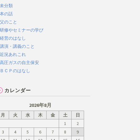
未分類
本の話
父のこと
研修やセミナーの学び
経営のはなし
講演・講義のこと
近況あれこれ
高圧ガスの自主保安
ＢＣＰのはなし
カレンダー
2026年8月
月
火
水
木
金
土
日
1
2
3
4
5
6
7
8
9