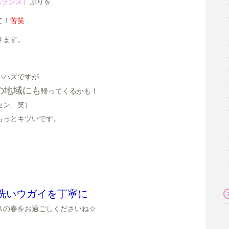
バランス）
ぶりを
て！
苦笑
きます。
いハズですが
の地域にも
帰ってくるかも！
セン、笑）
もっとキツいです。
洗いウガイを丁寧に
スの春をお過ごしくださいね☆