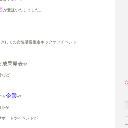
西
が受託いたしました。
招きしての女性活躍推進キックオフイベント
成果発表
て
や
行など
企業
する
や
自身が、
サポートやイベントが