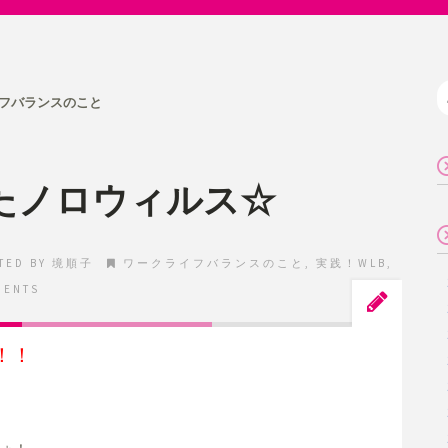
フバランスのこと
たノロウィルス☆
TED BY
境順子
ワークライフバランスのこと
,
実践！WLB
,
MENTS
！！