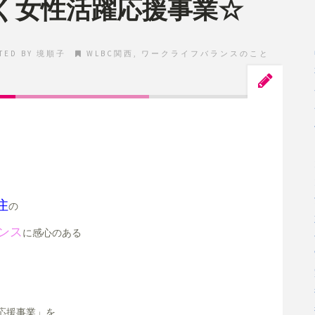
働く女性活躍応援事業☆
TED BY
境順子
WLBC関西
,
ワークライフバランスのこと
。
住
の
ンス
に感心のある
応援事業」を