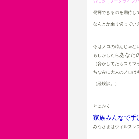
WLB
（ワークライフ
発揮できるのを期待し
なんとか乗り切ってい
今はノロの時期じゃな
あなた
もしかしたら
（脅かしてたらスミマ
ちなみに大人のノロは
（経験談。）
とにかく
家族みんなで手
みなさまはウィルスレ