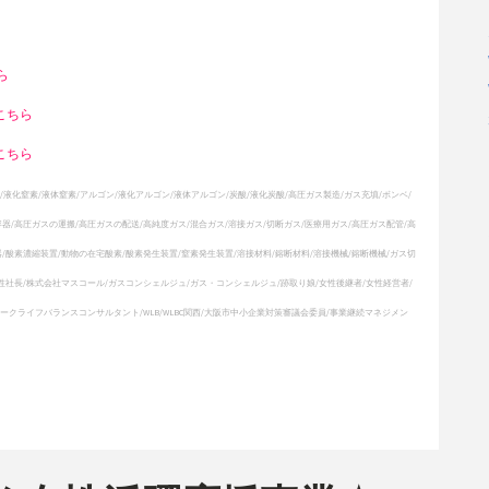
ら
こちら
こちら
/液化窒素/液体窒素/アルゴン/液化アルゴン/液体アルゴン/炭酸/液化炭酸/高圧ガス製造/ガス充填/ボンベ/
器/高圧ガスの運搬/高圧ガスの配送/高純度ガス/混合ガス/溶接ガス/切断ガス/医療用ガス/高圧ガス配管/高
/酸素濃縮装置/動物の在宅酸素/酸素発生装置/窒素発生装置/溶接材料/鎔断材料/溶接機械/鎔断機械/ガス切
性社長/株式会社マスコール/ガスコンシェルジュ/ガス・コンシェルジュ/跡取り娘/女性後継者/女性経営者/
ワークライフバランスコンサルタント/WLB/WLBC関西/大阪市中小企業対策審議会委員/事業継続マネジメン