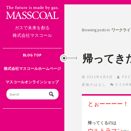
ガスで未来を創る
Browsing posts in:
ワークライ
株式会社マスコール
帰ってき
BLOG TOP
株式会社マスコールホームページ
2015年4月6日
POS
マスコールオンラインショップ
家族のはなし
0 COM
とぉーーーー！
帰ってくるのは
ウルトラマン