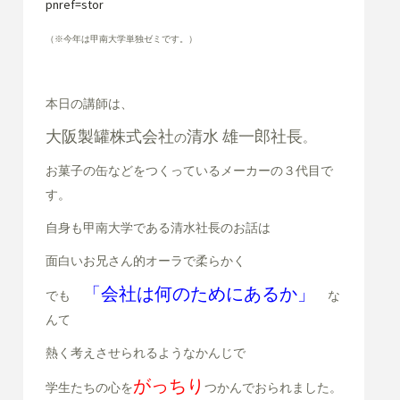
pnref=stor
（※今年は甲南大学単独ゼミです。）
本日の講師は、
大阪製罐株式会社
清水 雄一郎社長
の
。
お菓子の缶などをつくっているメーカーの３代目で
す。
自身も甲南大学である清水社長のお話は
面白いお兄さん的オーラで柔らかく
「会社は何のためにあるか」
でも
な
んて
熱く考えさせられるようなかんじで
がっちり
学生たちの心を
つかんでおられました。