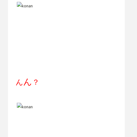
ん
ん
？