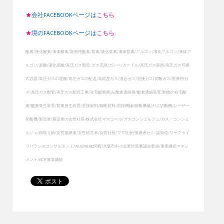
★
会社FACEBOOKページは
こちら
★
境のFACEBOOKページは
こちら
酸素/液化酸素/液体酸素/医療用酸素/窒素/液化窒素/液体窒素/アルゴン/液化アルゴン/液体ア
ルゴン/炭酸/液化炭酸/高圧ガス製造/ガス充填/ボンベ/カードル/高圧ガス容器/高圧ガス可搬
式容器/高圧ガスの運搬/高圧ガスの配送/高純度ガス/混合ガス/溶接ガス/切断ガス/医療用ガ
ス/高圧ガス配管/高圧ガス配管工事/在宅酸素療法/酸素濃縮器/酸素濃縮装置/動物の在宅酸
素/酸素発生装置/窒素発生装置/溶接材料/鎔断材料/溶接機械/鎔断機械/ガス切断機/レーザー
切断機/製造業/製造業の女性社長/株式会社マスコール/ガスコンシェルジュ/ガス・コンシェ
ルジュ/跡取り娘/女性後継者/女性経営者/女性社長/ママ社長/後継者ゼミ/認知道/ワークライ
フバランスコンサルタント/WLB/WLBC関西/大阪市中小企業対策審議会委員/事業継続マネジ
メント/BCP/事業継続