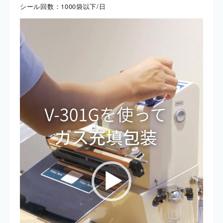
シール回数：1000袋以下/日
動
画
プ
レ
ー
ヤ
ー