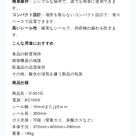
簡単操作
：シンプルな操作で、誰でも簡単に使用できま
す。
コンパクト設計
：場所を取らないコンパクト設計で、省ス
ペースで設置できます。
高いシール性
：確実なシールで、内容物の漏れを防ぎま
す。
こんな用途におすすめ
食品の鮮度保持
精密機器の保護
医薬品の品質保持
その他、酸化や湿気を嫌う製品の包装
商品仕様
商品名：V-301G
電源：AC100V
シール幅：10mmまたは5ｍｍ
シール長：300mm
ガス充填：可能（窒素ガス、炭酸ガスなど）
本体寸法：370mm×400mm×390mm
重量：18kg