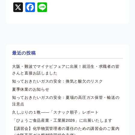
X
Facebook
Line
最近の投稿
大阪・難波でマイナビフェアに出展！就活生・求職者の皆
さんと直接お話しました
知っておきたいガスの安全：換気と酸欠のリスク
夏季休業のお知らせ
知っておきたいガスの安全：夏場の高圧ガス保管・輸送の
注意点
久しぶりの１晩――「スナック順子」レポート
「ひょうご食品産業・工業展2026」に出展いたします
【講習会】化学物質管理者の選任のための講習会のご案内
（大阪高圧ガス熔材協同組合主催）