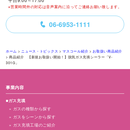
平日9:00～17:00
※営業時間外の対応は音声案内に沿ってご連絡お願い致します。
06-6953-1111
=
ホーム
>
ニュース・トピックス
>
マスコール紹介
>
お取扱い商品紹介
>
商品紹介 【新規お取扱い開始！】脱気ガス充填シーラー「V-
301G」
事業内容
■ガス充填
» ガスの種類から探す
» ガスをシーンから探す
» ガス充填工場のご紹介