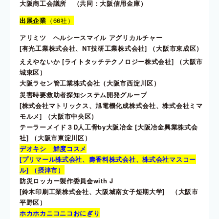
大阪商工会議所 （共同：大阪信用金庫）
出展企業
（66社）
アリミツ ヘルシースマイル アグリカルチャー
[有光工業株式会社、NT技研工業株式会社] （大阪市東成区）
ええやないか [ライトタッチテクノロジー株式会社] （大阪市
城東区）
大阪ラセン管工業株式会社（大阪市西淀川区）
災害時要救助者探知システム開発グループ
[株式会社マトリックス、旭電機化成株式会社、株式会社ミマ
モルメ] （大阪市中央区）
テーラーメイド３D人工骨by大阪冶金 [大阪冶金興業株式会
社] （大阪市東淀川区）
デオキシ 鮮度コスメ
[プリマール株式会社、壽香料株式会社、株式会社マスコー
ル] （摂津市）
防災ロッカー製作委員会with J
[鈴木印刷工業株式会社、大阪城南女子短期大学] （大阪市
平野区）
ホカホカニコニコおにぎり