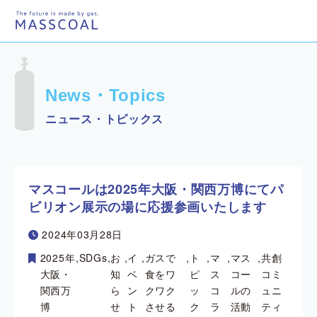
News・Topics
ニュース・トピックス
マスコールは2025年大阪・関西万博にてパ
ビリオン展示の場に応援参画いたします
2024年03月28日
2025年
,
SDGs
,
お
,
イ
,
ガスで
,
ト
,
マ
,
マス
,
共創
大阪・
知
ベ
食をワ
ピ
ス
コー
コミ
関西万
ら
ン
クワク
ッ
コ
ルの
ュニ
博
せ
ト
させる
ク
ラ
活動
ティ