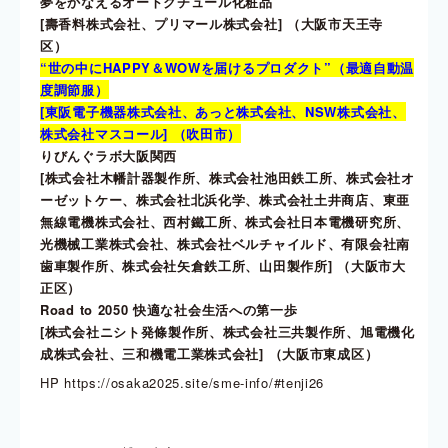
夢をかなえるオートクチュール化粧品
[壽香料株式会社、プリマール株式会社] （大阪市天王寺
区）
“世の中にHAPPY＆WOWを届けるプロダクト”（最適自動温
度調節服）
[東阪電子機器株式会社、あっと株式会社、NSW株式会社、
株式会社マスコール] （吹田市）
りびんぐラボ大阪関西
[株式会社木幡計器製作所、株式会社池田鉄工所、株式会社オ
ーゼットケー、株式会社北浜化学、株式会社土井商店、東亜
無線電機株式会社、西村鐵工所、株式会社日本電機研究所、
光機械工業株式会社、株式会社ベルチャイルド、有限会社南
歯車製作所、株式会社矢倉鉄工所、山田製作所] （大阪市大
正区）
Road to 2050 快適な社会生活への第一歩
[株式会社ニシト発條製作所、株式会社三共製作所、旭電機化
成株式会社、三和機電工業株式会社] （大阪市東成区）
HP
https://osaka2025.site/sme-info/#tenji26