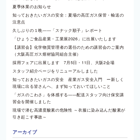
夏季休業のお知らせ
知っておきたいガスの安全：夏場の高圧ガス保管・輸送の
注意点
久しぶりの１晩――「スナック順子」レポート
「ひょうご食品産業・工業展2026」に出展いたします
【講習会】化学物質管理者の選任のための講習会のご案内
（大阪高圧ガス熔材協同組合主催）
採用フェアに出展します 7月5日・11日、大阪2会場
スタッフ紹介ページをリニューアルしました
知っておきたいガスの安全 産業ガス安全入門 ー新しく
現場に出る皆さんへ、まず知っておいてほしいこと
「ガスのこわさ」を体感する——配送スタッフ向け保安講
習会を開催しました
現場で潜む高濃度酸素の危険性 ～衣服に染み込んだ酸素が
引き起こす事故～
アーカイブ