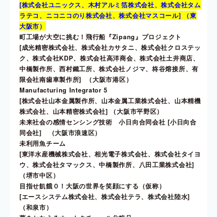
[株式会社ユニックス、木村アルミ箔株式会社、株式会社タム
ラテコ、ニコニコのり株式会社、株式会社マスコール] （東
大阪市）
町工場が大空に挑む！飛行船『Zipang』プロジェクト
[成光精密株式会社、株式会社カサタニ、株式会社クロステッ
ク、株式会社KDP、株式会社高洋商会、株式会社土井商店、
中橋製作所、西村鐵工所、株式会社ノジマ、柊谷熔接所、有
限会社南歯車製作所] （大阪市港区）
Manufacturing Integrator 5
[株式会社山本金属製作所、山本金属工業株式会社、山本精機
株式会社、山本精密株式会社] （大阪市平野区）
未来社会の感情センシング技術 小日向合同会社 [小日向合
同会社] （大阪市浪速区）
未利用魚チーム
[東洋水産機械株式会社、相光電子株式会社、株式会社タイヨ
ウ、株式会社タマックス、中橋製作所、八田工業株式会社]
（堺市中区）
目指せ飢餓０！大阪の世界を笑顔にする（仮称）
[エースシステム株式会社、株式会社テラ、株式会社陸水]
（和泉市）